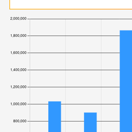
(74% scădere, de la 22.415 la 5.729 afișări),
powershe
gadget.ro
a scăzut cu 171.462 afișări (16% scădere)
techzilla.ro
,
www.connect.ro
și
daytrend.ro
au 
pieței. La polul opus,
techstart.ro
,
powershell.ro
pierdut peste 16.900 vizitatori unici.
La afișări,
www.connect.ro
,
techzilla.ro
și
gadge
Cele mai mari variații negative au fost observate la