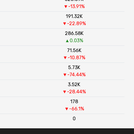
▼-13.91%
191.32K
▼-22.89%
286.58K
▲0.03%
71.56K
▼-10.87%
5.73K
▼-74.44%
3.52K
▼-28.44%
178
▼-66.1%
0