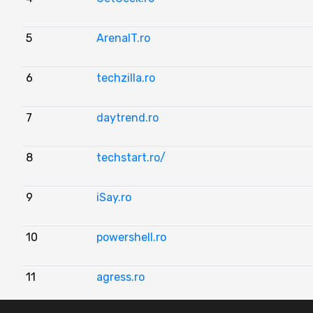
5
ArenaIT.ro
6
techzilla.ro
7
daytrend.ro
8
techstart.ro/
9
iSay.ro
10
powershell.ro
11
agress.ro