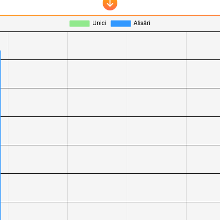
ll.ro
(66% scădere) și
iSay.ro
(28% scădere).
mobilissimo
.
daytrend.ro
și
GetGeek.ro
au înregistrat scăderi de 11%
înregistrat cele mai mici variații negative la vizitatori unic
și
ArenaIT.ro
au suferit cele mai mari scăderi procentuale, c
t.ro
au avut cele mai bune rezultate relative, primul reușind
techstart.ro
,
powershell.ro
și
iSay.ro
, cu scăderi procen