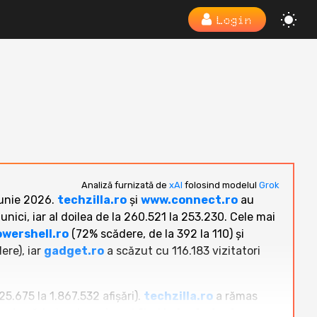
Login
Analiză furnizată de
xAI
folosind modelul
Grok
iunie 2026.
techzilla.ro
și
www.connect.ro
au
unici, iar al doilea de la 260.521 la 253.230. Cele mai
owershell.ro
(72% scădere, de la 392 la 110) și
ere), iar
gadget.ro
a scăzut cu 116.183 vizitatori
25.675 la 1.867.532 afișări).
techzilla.ro
a rămas
trat scăderi, cele mai mari fiind la
techstart.ro