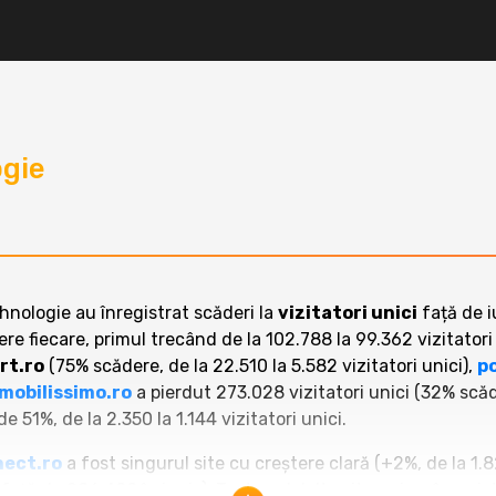
gie
ehnologie au înregistrat scăderi la
vizitatori unici
față de 
re fiecare, primul trecând de la 102.788 la 99.362 vizitatori 
rt.ro
(75% scădere, de la 22.510 la 5.582 vizitatori unici),
p
mobilissimo.ro
a pierdut 273.028 vizitatori unici (32% scăd
e 51%, de la 2.350 la 1.144 vizitatori unici.
ect.ro
a fost singurul site cu creștere clară (+2%, de la 1.8
 față de 286.488 în iunie). Toate celelalte site-uri au înregis