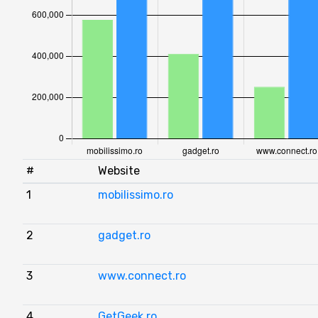
#
Website
1
mobilissimo.ro
2
gadget.ro
3
www.connect.ro
4
GetGeek.ro