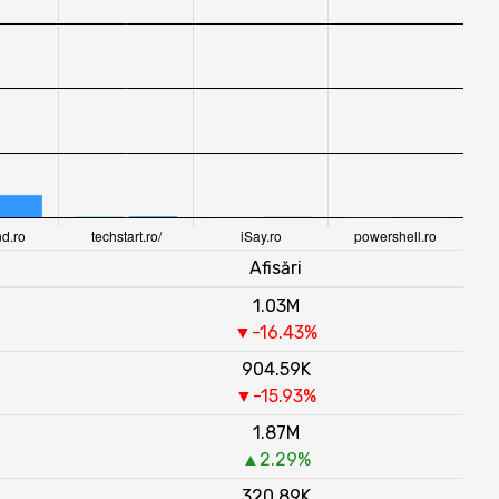
Afisări
1.03M
▼-16.43%
904.59K
▼-15.93%
1.87M
▲2.29%
320.89K