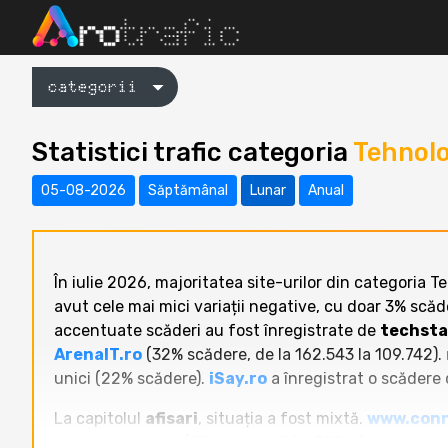
categorii
Statistici trafic categoria
Tehnolo
05-08-2026
Săptămânal
Lunar
Anual
În iulie 2026, majoritatea site-urilor din categoria T
avut cele mai mici variații negative, cu doar 3% scăde
accentuate scăderi au fost înregistrate de
techsta
ArenaIT.ro
(32% scădere, de la 162.543 la 109.742).
unici (22% scădere).
iSay.ro
a înregistrat o scădere d
La capitolul
afisari
, situația a fost mixtă.
www.conn
practic constant (0% variație, 286.582 afișări în iulie