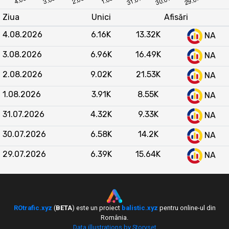
Raportat la celelalte site-uri din categoria
Ziua
Unici
Afisări
Tehnologie
,
GetGeek.ro
ocupă o poziție medie.
4.08.2026
6.16K
13.32K
NA
Este depășit clar de lideri precum
gadget.ro
(peste 500.000 vizitatori unici/lună),
3.08.2026
6.96K
16.49K
NA
www.connect.ro
,
mobilissimo.ro
și
2.08.2026
9.02K
21.53K
techzilla.ro
. Totuși, depășește constant site-uri
NA
mai mici precum
iSay.ro
,
powershell.ro
,
1.08.2026
3.91K
8.55K
NA
techstart.ro
și, în majoritatea lunilor,
daytrend.ro
și
ArenaIT.ro
. Tendința pe ultimele
31.07.2026
4.32K
9.33K
NA
12 luni indică o creștere a poziției relative a
30.07.2026
6.58K
14.2K
NA
GetGeek.ro
față de concurență în lunile de vară
2026, demonstrând o traiectorie pozitivă în
29.07.2026
6.39K
15.64K
NA
segmentul tech românesc.
ROtrafic.xyz
(
BETA
) este un proiect
balistic.xyz
pentru online-ul din
România.
Data illustrations by Storyset