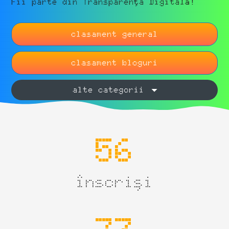
Fii parte din Transparența Digitală!
clasament general
clasament bloguri
alte categorii
56
înscriși