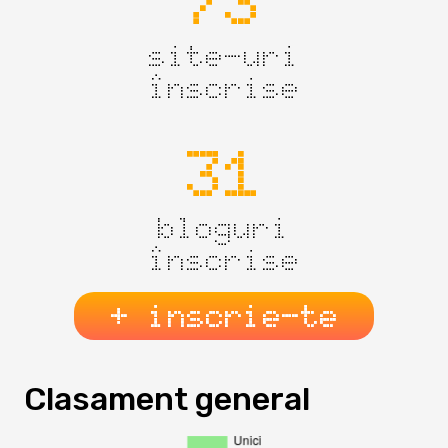
73
site-uri
înscrise
31
bloguri
înscrise
+ inscrie-te
Clasament general