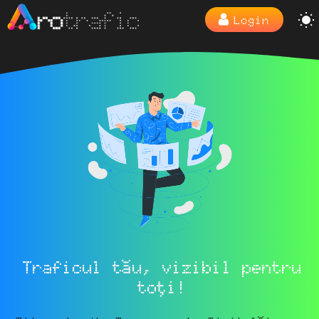
Login
Traficul tău, vizibil pentru
toți!