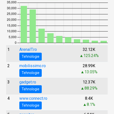
1
ArenaIT.ro
32.12K
▲125.24%
Tehnologie
2
mobilissimo.ro
28.99K
▲13.05%
Tehnologie
3
gadget.ro
12.37K
▲88.29%
Tehnologie
4
www.connect.ro
8.4K
▲8.1%
Tehnologie