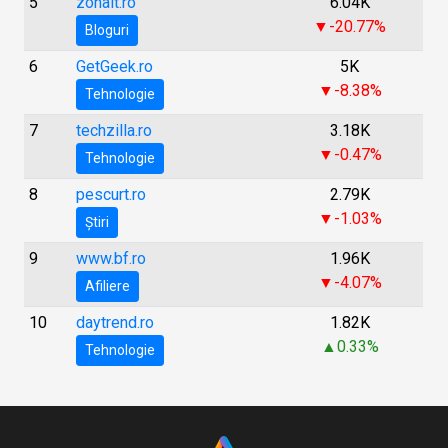
5
zonait.ro
6.04K
▼-20.77%
Bloguri
6
GetGeek.ro
5K
▼-8.38%
Tehnologie
7
techzilla.ro
3.18K
▼-0.47%
Tehnologie
8
pescurt.ro
2.79K
▼-1.03%
Știri
9
www.bf.ro
1.96K
▼-4.07%
Afiliere
10
daytrend.ro
1.82K
▲0.33%
Tehnologie