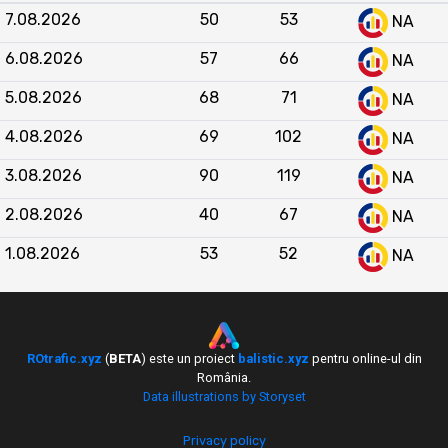
situează în zona inferioară a clasamentului. Site-
7.08.2026
50
53
NA
uri precum
gadget.ro
,
mobilissimo.ro
,
www.connect.ro
,
techzilla.ro
și
ArenaIT.ro
6.08.2026
57
66
NA
înregistrează volume de trafic de 10 până la 100
5.08.2026
68
71
de ori mai mari. Față de competitori direcți ca
NA
daytrend.ro
,
GetGeek.ro
sau
iSay.ro
,
4.08.2026
69
102
NA
techstart.ro are un trafic similar sau ușor inferior
în majoritatea lunilor. Evoluția sa din ultimele 12
3.08.2026
90
119
NA
luni arată o lipsă de creștere comparativ cu
2.08.2026
40
67
NA
principalii jucători din piață, care au demonstrat
volume constante sau în creștere, plasând
1.08.2026
53
52
NA
techstart.ro
ca un site de nișă cu vizibilitate
limitată în ecosistemul tehnologic românesc.
ROtrafic.xyz
(
BETA
) este un proiect
balistic.xyz
pentru online-ul din
România.
Data illustrations by Storyset
Privacy policy