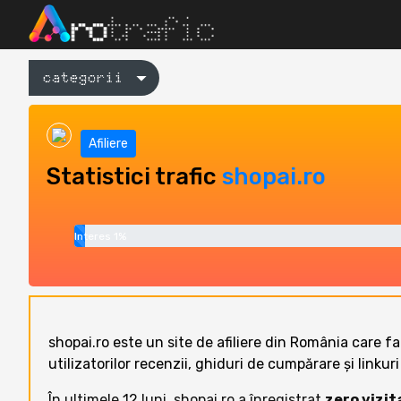
categorii
Afiliere
Statistici trafic
shopai.ro
Interes 1%
shopai.ro este un site de afiliere din România care f
utilizatorilor recenzii, ghiduri de cumpărare și lin
În ultimele 12 luni, shopai.ro a înregistrat
zero vizita