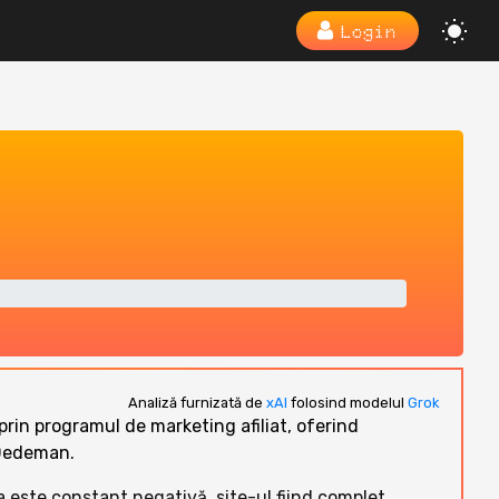
Login
Analiză furnizată de
xAI
folosind modelul
Grok
prin programul de marketing afiliat, oferind
 Dedeman.
a este constant negativă, site-ul fiind complet