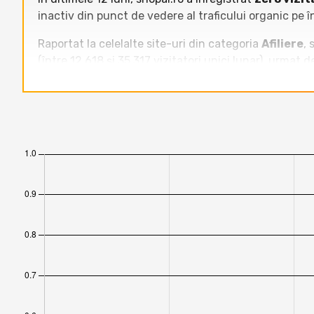
inactiv din punct de vedere al traficului organic pe î
Raportat la celelalte site-uri din categoria
Afiliere
, 
(între 12.618 și 35.317 vizitatori unici lunar), urmat 
unici/lună). Site-uri precum
chestiiutile.com
,
alw
shopai.ro, inactiv. Tendința generală arată o distanța