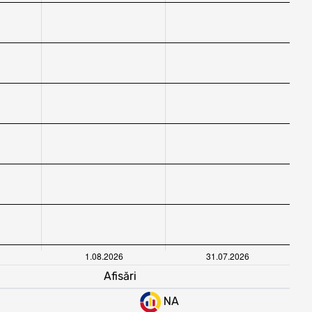
Afisări
NA