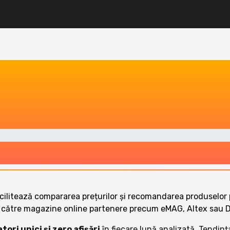
acilitează compararea prețurilor și recomandarea produselor 
kuri către magazine online partenere precum eMAG, Altex sau
tori unici și zero afișări
în fiecare lună analizată. Tendinț