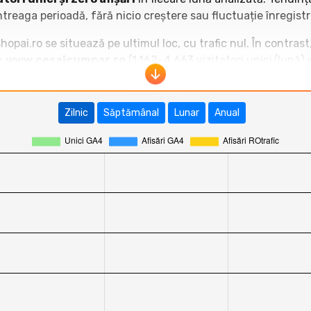
ntreaga perioadă, fără nicio creștere sau fluctuație înregistr
shopai.ro se situează pe ultimul loc, cu trafic nul. În contrast
de
www.cesaicumpar.ro
(1.162–4.663 vizitatori unici/lună) 
aysintrend.ro
și
decostil.ro
înregistrează valori moderate
re clară față de competiție, shopai.ro neavând nicio evoluție
Zilnic
Săptămânal
Lunar
Anual