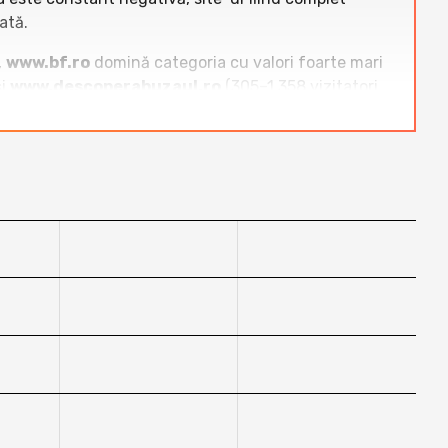
ată.
,
www.bf.ro
domină categoria cu valori foarte mari
și
www.descoperabuzaul.ro
(305–1.358 vizitatori
 sau sporadice, iar
configpc.ro
este, la fel ca
 pozitivă în ultimul an.