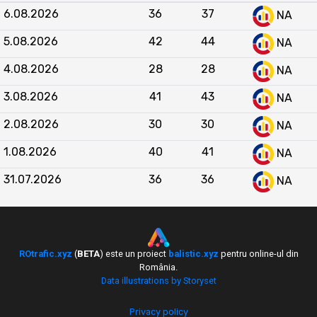
înregistrează între 15.000 și 28.000 de vizitatori
6.08.2026
36
37
NA
unici lunar, iar
abeauty.ro
atrage între 14.000 și
36.000 de vizitatori unici, cu afișări de până la
5.08.2026
42
44
NA
100.000 pe lună.
Medicanet.ro
generează doar
4.08.2026
28
28
4-8% din traficul celorlalte site-uri analizate, ceea
NA
ce indică o vizibilitate redusă și o poziție slabă în
3.08.2026
41
43
NA
competiția din nișa medicală și de sănătate din
România.
2.08.2026
30
30
NA
1.08.2026
40
41
NA
31.07.2026
36
36
NA
ROtrafic.xyz
(
BETA
) este un proiect
balistic.xyz
pentru online-ul din
România.
Data illustrations by Storyset
Privacy policy