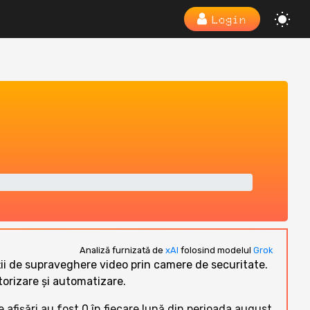
Login
Analiză furnizată de
xAI
folosind modelul
Grok
uții de supraveghere video prin camere de securitate.
orizare și automatizare.
e afișări au fost 0 în fiecare lună din perioada august