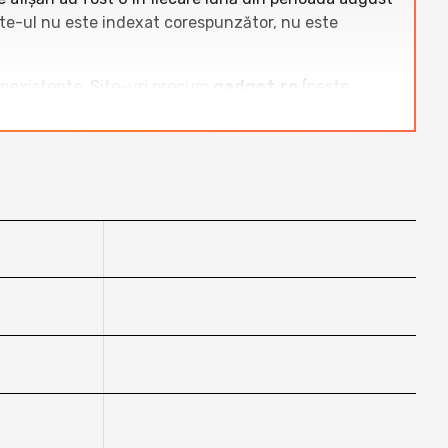
site-ul nu este indexat corespunzător, nu este
c inexistente. Site-uri precum
gadget.ro
(peste
ategoria cu zeci sau sute de mii de vizitatori lunar.
gress.ro
nu a generat nicio vizită în ultimele 12
.