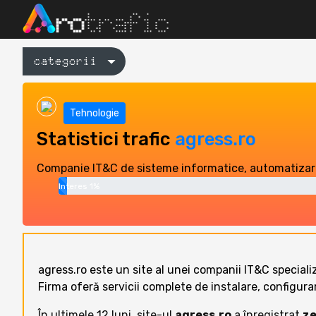
categorii
Tehnologie
Statistici trafic
agress.ro
Companie IT&C de sisteme informatice, automatizari
Interes 1%
agress.ro este un site al unei companii IT&C speciali
Firma oferă servicii complete de instalare, configu
În ultimele 12 luni, site-ul
agress.ro
a înregistrat
ze