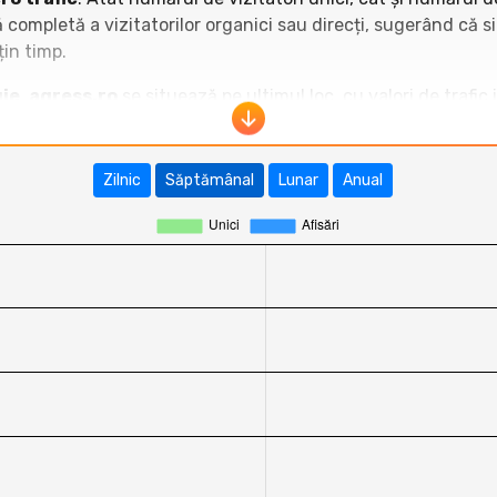
 completă a vizitatorilor organici sau direcți, sugerând că 
in timp.
ie
,
agress.ro
se situează pe ultimul loc, cu valori de trafi
ct.ro
,
mobilissimo.ro
,
techzilla.ro
și
ArenaIT.ro
domină c
egistrează creșteri semnificative sau trafic stabil ridicat,
a
redusă în comparație cu competitorii din domeniul tehnologiei
Zilnic
Săptămânal
Lunar
Anual