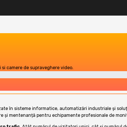
 si camere de supraveghere video.
zate în sisteme informatice, automatizări industriale și sol
rare și mentenanță pentru echipamente profesionale de monit
ro trafic
. Atât numărul de vizitatori unici, cât și numărul d