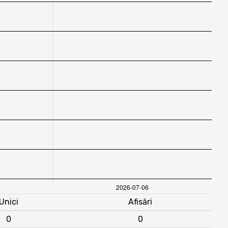
Unici
Afisări
0
0