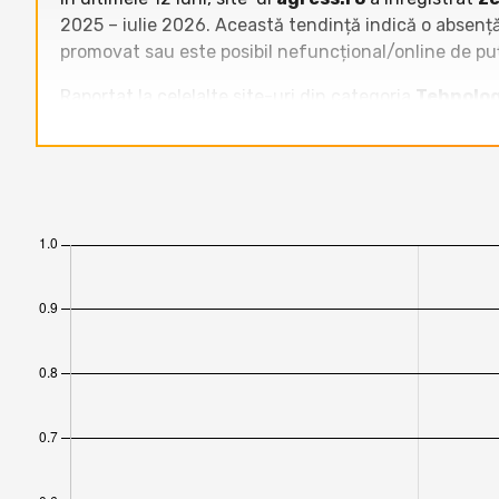
2025 – iulie 2026. Această tendință indică o absență
promovat sau este posibil nefuncțional/online de puț
Raportat la celelalte site-uri din categoria
Tehnolog
500.000 vizitatori unici/lună în medie),
www.conne
Tendința este clar negativă: în timp ce concurența înr
luni, ceea ce indică o vizibilitate online extrem de 