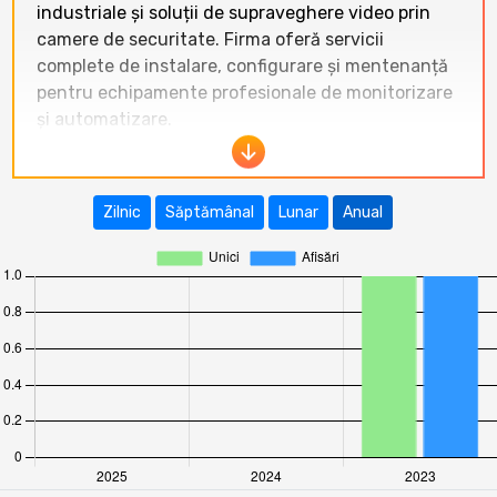
industriale și soluții de supraveghere video prin
camere de securitate. Firma oferă servicii
complete de instalare, configurare și mentenanță
pentru echipamente profesionale de monitorizare
și automatizare.
În ultimele 12 luni, site-ul
agress.ro
a înregistrat
zero trafic
. Atât numărul de vizitatori unici, cât
Zilnic
Săptămânal
Lunar
Anual
și numărul de afișări au fost 0 în fiecare lună din
perioada august 2025 – iulie 2026. Această
tendință indică o absență completă a vizitatorilor
organici sau direcți, sugerând că site-ul nu este
indexat corespunzător, nu este promovat sau este
posibil nefuncțional/online de puțin timp.
Raportat la celelalte site-uri din categoria
Tehnologie
,
agress.ro
se situează pe ultimul loc,
cu valori de trafic inexistente. Site-uri precum
gadget.ro
(peste 500.000 vizitatori unici/lună în