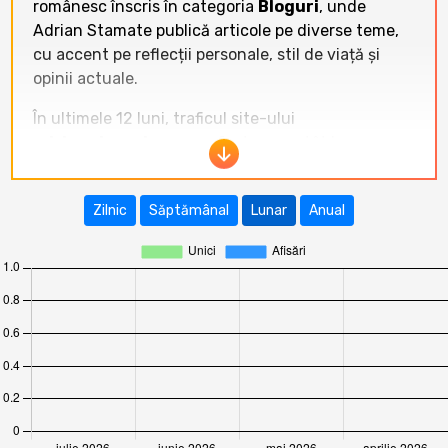
românesc înscris în categoria
Bloguri
, unde
Adrian Stamate publică articole pe diverse teme,
cu accent pe reflecții personale, stil de viață și
opinii actuale.
În ultimele 12 luni, traficul site-ului
adrianstamate.com
a fost
zero
atât la
vizitatori unici, cât și la afișări. Tendința este
constant negativă, site-ul neînregistrând nicio
Zilnic
Săptămânal
Lunar
Anual
activitate de trafic în perioada august 2025 – iulie
2026, ceea ce indică fie o inactivitate completă,
fie o problemă tehnică majoră de indexare și
vizibilitate.
Raportat la celelalte site-uri din categoria
Bloguri
,
adrianstamate.com
se situează pe
ultimul loc, cu trafic nul. În aceeași perioadă, site-
uri precum
mariuscucu.ro
(peste 22.000–88.000
vizitatori unici/lună),
www.domnuroz.ro
(peste
33.000–40.000 vizitatori unici/lună),
zonait.ro