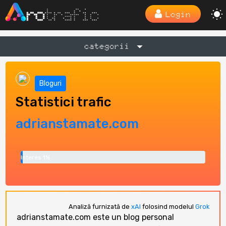
Login
categorii
Bloguri
Statistici trafic
adrianstamate.com
Interes 1%
Analiză furnizată de
xAI
folosind modelul
Grok
adrianstamate.com este un blog personal