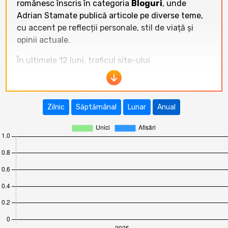
românesc înscris în categoria
Bloguri
, unde
Adrian Stamate publică articole pe diverse teme,
cu accent pe reflecții personale, stil de viață și
opinii actuale.
În ultimele 12 luni, traficul site-ului
adrianstamate.com
a fost
zero
atât la
vizitatori unici, cât și la afișări. Tendința este
constant negativă, site-ul neînregistrând nicio
Zilnic
Săptămânal
Lunar
Anual
activitate de trafic în perioada august 2025 – iulie
2026, ceea ce indică fie o inactivitate completă,
fie o problemă tehnică majoră de indexare și
vizibilitate.
Raportat la celelalte site-uri din categoria
Bloguri
,
adrianstamate.com
se situează pe
ultimul loc, cu trafic nul. În aceeași perioadă, site-
uri precum
mariuscucu.ro
(peste 22.000–88.000
vizitatori unici/lună),
www.domnuroz.ro
(peste
33.000–40.000 vizitatori unici/lună),
zonait.ro