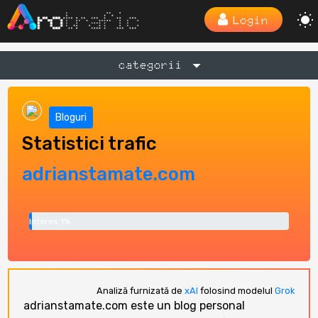
Login
categorii
Bloguri
Statistici trafic
adrianstamate.com
Interes 1%
Analiză furnizată de
xAI
folosind modelul
Grok
adrianstamate.com este un blog personal