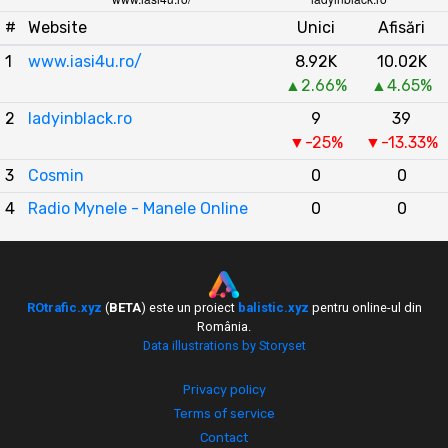
#
Website
Unici
Afisări
1
www.iasi4u.ro/
8.92K
10.02K
▲2.66%
▲4.65%
2
ladyinblack.ro
9
39
▼-25%
▼-13.33%
3
Cosmin
0
0
4
Radio Mynele - Manele Online
0
0
ROtrafic.xyz
(
BETA
) este un proiect
balistic.xyz
pentru online-ul din
România.
Data illustrations by Storyset
Privacy policy
Terms of service
Contact