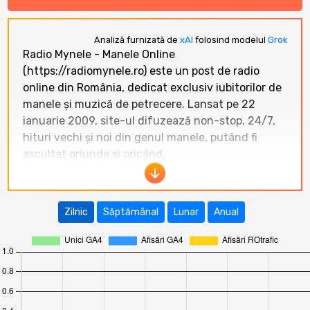
Analiză furnizată de
xAI
folosind modelul
Grok
Radio Mynele - Manele Online
(https://radiomynele.ro) este un post de radio
online din România, dedicat exclusiv iubitorilor de
manele și muzică de petrecere. Lansat pe 22
ianuarie 2009, site-ul difuzează non-stop, 24/7,
hituri vechi și noi din genul manele, putând fi
ascultat oriunde și oricând.
În ultimele 12 luni, traficul site-ului
Radio Mynele
- Manele Online
a înregistrat o tendință generală
Zilnic
Săptămânal
Lunar
Anual
de scădere. Cel mai bun rezultat a fost în
februarie 2026
cu
93 de vizitatori unici
și 103
afișări. Ulterior, valorile au scăzut constant,
ajungând la doar
28 de vizitatori unici
și 29 de
afișări în
iulie 2026
. Media lunară se situează la
aproximativ 66 vizitatori unici, indicând un public