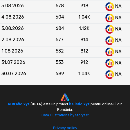
Raportat la celelalte site-uri din categoria
5.08.2026
578
918
NA
Bloguri
, revoblog.ro se situează constant în
top 5
ca trafic lunar, fiind depășit clar doar de
4.08.2026
604
1.04K
NA
mariuscucu.ro și zonait.ro. Față de bloguri medii
3.08.2026
684
1.12K
precum vasileruscior.ro, adrianbolocan.ro sau
NA
dusacucartea.ro, revoblog.ro înregistrează volume
2.08.2026
577
814
NA
de trafic de 4-10 ori mai mari în majoritatea lunilor.
Comparativ cu bloguri mici (Blog Valentin Văleanu,
1.08.2026
532
812
NA
grig.blog, oneblog.ro), poziția sa este net
31.07.2026
553
912
NA
superioară. Tendința pe ultimele 12 luni arată că
revoblog.ro își menține o poziție stabilă în ierarhia
30.07.2026
689
1.04K
NA
blogurilor românești, cu o vizibilitate consistentă
și o evoluție pozitivă față de majoritatea
concurenților din aceeași categorie.
ROtrafic.xyz
(
BETA
) este un proiect
balistic.xyz
pentru online-ul din
România.
Data illustrations by Storyset
Privacy policy