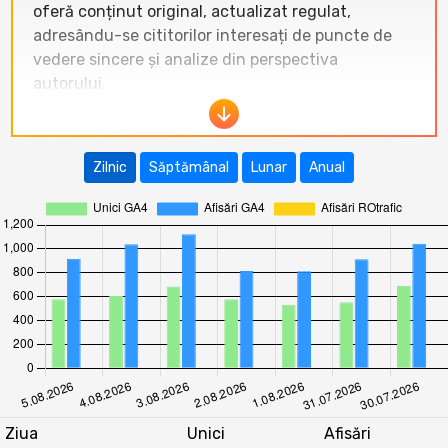
oferă conținut original, actualizat regulat,
adresându-se cititorilor interesați de puncte de
vedere sincere și analize din perspectiva
autorului.
În ultimele 12 luni, traficul pe revoblog.ro a
înregistrat fluctuații semnificative. Cel mai bun
Zilnic
Săptămânal
Lunar
Anual
rezultat a fost în
octombrie 2025
cu
40.821
vizitatori unici
și 57.296 afișări. Perioada
februarie-martie 2026 a arătat de asemenea
valori ridicate (peste 29.000 vizitatori unici). După
un declin puternic în august 2025 (doar 7.346
vizitatori unici), site-ul și-a revenit constant,
menținând o medie lunară de aproximativ 22.000
vizitatori unici. Tendința generală indică o
creștere sezonieră în lunile de toamnă și iarnă,
urmată de o stabilizare în prima jumătate a anului
2026.
Ziua
Unici
Afisări