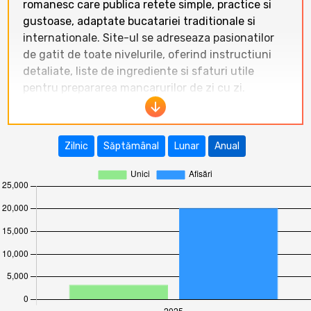
romanesc care publica retete simple, practice si
gustoase, adaptate bucatariei traditionale si
internationale. Site-ul se adreseaza pasionatilor
de gatit de toate nivelurile, oferind instructiuni
detaliate, liste de ingrediente si sfaturi utile
pentru prepararea mancarurilor de zi cu zi.
În ultimele 12 luni, traficul pe
www.reteteangela.com a inregistrat fluctuatii
Zilnic
Săptămânal
Lunar
Anual
semnificative. Cel mai bun rezultat a fost in
ianuarie 2026 cu 1308 vizitatori unici si 2523
afisari. Perioada august 2025 – februarie 2026 a
aratat valori relativ stabile intre 279 si 395
vizitatori unici lunar, urmate de o scadere
accentuata in primavara si vara anului 2026,
ajungand la doar 160 vizitatori unici in aprilie
2026. Tendinta generala indica o scadere
progresiva a traficului in a doua jumatate a
perioadei analizate, cu o medie lunara de