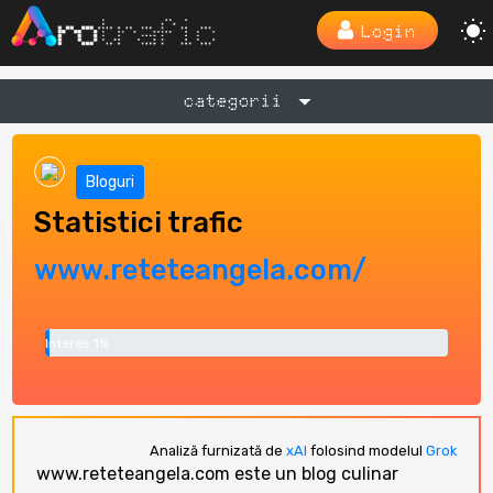
Login
categorii
Bloguri
Statistici trafic
www.reteteangela.com/
Interes 1%
Analiză furnizată de
xAI
folosind modelul
Grok
www.reteteangela.com este un blog culinar