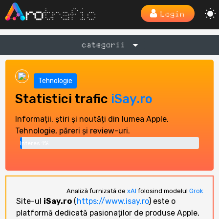
Login
categorii
Tehnologie
Statistici trafic
iSay.ro
Informații, știri și noutăți din lumea Apple.
Tehnologie, păreri și review-uri.
Interes 1%
Analiză furnizată de
xAI
folosind modelul
Grok
Site-ul
iSay.ro
(
https://www.isay.ro
) este o
platformă dedicată pasionaților de produse Apple,