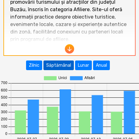
promovării turismului și atracțiilor din județul
Buzău, înscris în categoria Afiliere. Site-ul oferă
informații practice despre obiective turistice,
evenimente locale, cazare și experiențe autentice
din zonă, facilitând conexiuni cu parteneri locali
prin programul de afiliere.
În ultimele 12 luni, traficul pe
www.descoperabuzaul.ro
a înregistrat o
Zilnic
Săptămânal
Lunar
Anual
creștere semnificativă. De la 439 de vizitatori
unici în septembrie 2025, site-ul a ajuns la
1358
vizitatori unici
și
2352 afișări
în iulie 2026.
Tendința generală este ascendentă, cu o creștere
constantă începând din februarie 2026,
culminând cu un maxim istoric în iulie 2026.
Perioada decembrie 2025 – februarie 2026 a
reprezentat punctul minim al traficului, urmat de
o redresare accelerată în lunile de primăvară și
vară.