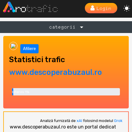
Login
categorii
Afiliere
Statistici trafic
www.descoperabuzaul.ro
Interes 1%
Analiză furnizată de
xAI
folosind modelul
Grok
www.descoperabuzaul.ro este un portal dedicat