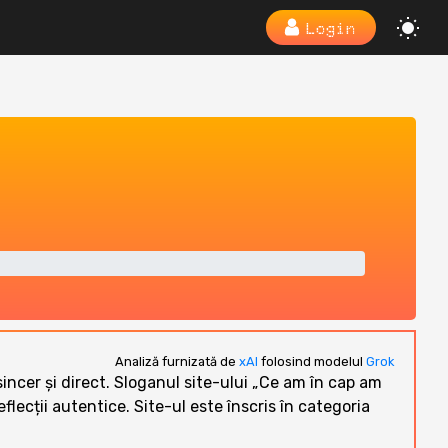
Login
Analiză furnizată de
xAI
folosind modelul
Grok
ncer și direct. Sloganul site-ului „Ce am în cap am
 reflecții autentice. Site-ul este înscris în categoria