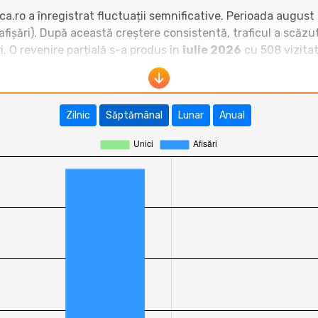
tica.ro a înregistrat fluctuații semnificative. Perioada augu
 afișări). După această creștere consistentă, traficul a scăzu
ri. O revenire parțială s-a produs în
iulie 2026
cu 508 vizitat
de lungi de inactivitate, sugerând o publicare inconsistent
 www.blogulumitica.ro se situează în zona inferioară a clas
istrează zeci de mii de vizitatori lunar, depășind blogulumi
Zilnic
Săptămânal
Lunar
Anual
ibucur.ro
,
dusacucartea.ro
sau
www.gabrielursan.ro
)
ncurența menține un volum constant de vizitatori. Poziționare
sistente.