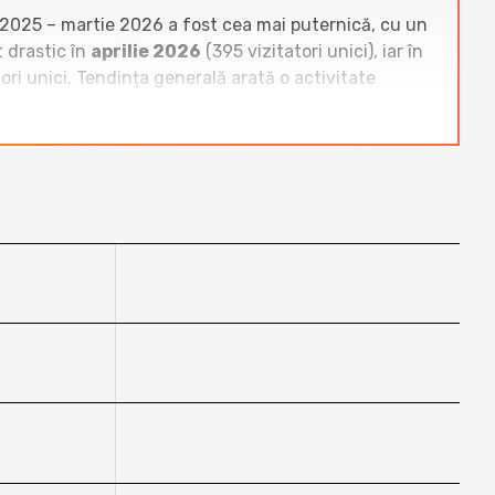
st 2025 – martie 2026 a fost cea mai puternică, cu un
t drastic în
aprilie 2026
(395 vizitatori unici), iar în
ori unici. Tendința generală arată o activitate
ă a conținutului.
amentului. Site-uri precum
mariuscucu.ro
,
tica.ro cu un ordin de mărime. Față de bloguri
, blogulumitica.ro prezintă o evoluție mai instabilă,
a actuală indică un blog de nișă cu potențial limitat