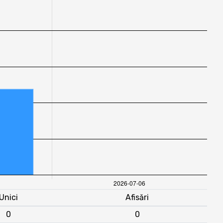
Unici
Afisări
0
0