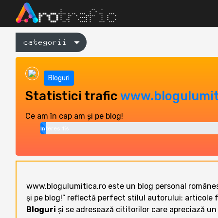
categorii
Bloguri
Statistici trafic
www.blogulumit
Ce am în cap am și pe blog!
Interes 1%
www.blogulumitica.ro este un blog personal românesc 
și pe blog!” reflectă perfect stilul autorului: articole 
Bloguri
și se adresează cititorilor care apreciază un d