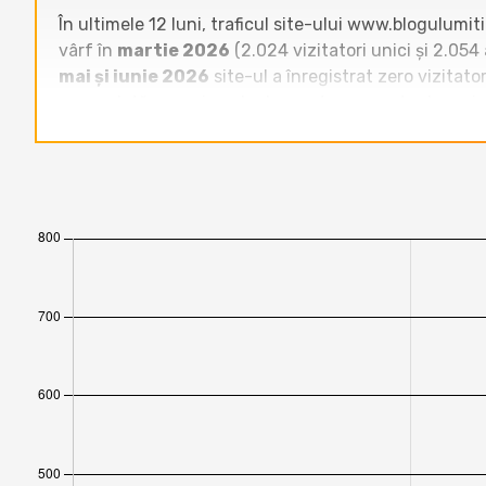
În ultimele 12 luni, traficul site-ului www.blogulumi
vârf în
martie 2026
(2.024 vizitatori unici și 2.054
mai și iunie 2026
site-ul a înregistrat zero vizitato
neregulată, cu episoade de creștere urmate de perioa
Raportat la celelalte site-uri din categoria
Bloguri
,
revoblog.ro
,
zonait.ro
și
www.domnuroz.ro
înreg
similare ca dimensiune (ex:
vasileruscior.ro
,
andre
cu luni de absență totală a traficului, în timp ce co
de creștere în absența unei activități regulate și con