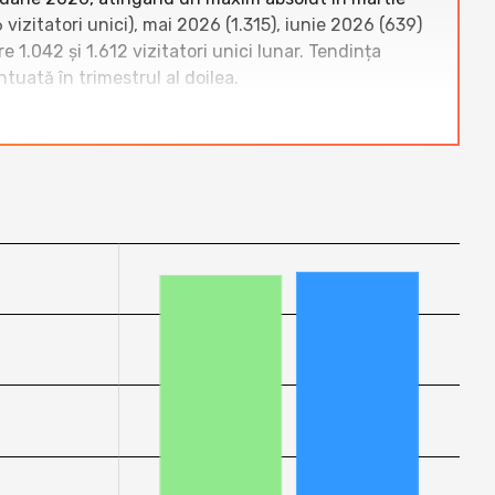
 vizitatori unici), mai 2026 (1.315), iunie 2026 (639)
1.042 și 1.612 vizitatori unici lunar. Tendința
tuată în trimestrul al doilea.
de nișă. În martie 2026 a depășit clar bloguri
aleanu.ro
, plasându-se temporar pe locul al patrulea
riuscucu.ro
,
revoblog.ro
,
zonait.ro
și
decât majoritatea concurenților de talie medie în
ei încă instabilă comparativ cu blogurile mai mature