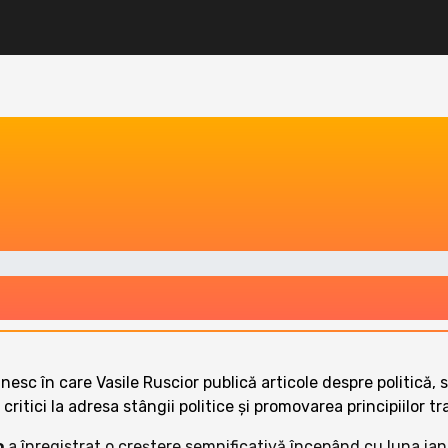
sc în care Vasile Ruscior publică articole despre politică, so
itici la adresa stângii politice și promovarea principiilor tr
o
a înregistrat o creștere semnificativă începând cu luna ia