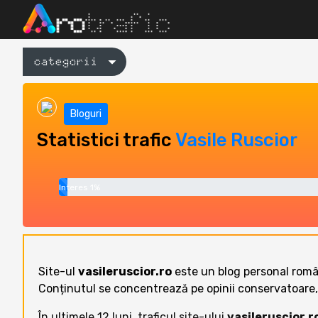
categorii
Bloguri
Statistici trafic
Vasile Ruscior
Interes 1%
Site-ul
vasileruscior.ro
este un blog personal române
Conținutul se concentrează pe opinii conservatoare, cr
În ultimele 12 luni, traficul site-ului
vasileruscior.r