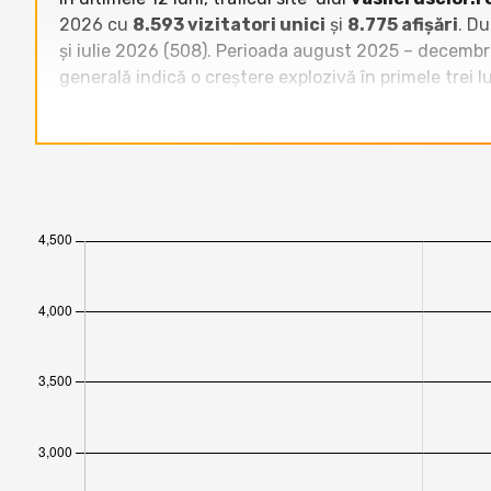
2026 cu
8.593 vizitatori unici
și
8.775 afișări
. Du
și iulie 2026 (508). Perioada august 2025 – decembrie
generală indică o creștere explozivă în primele trei 
Raportat la celelalte site-uri din categoria
Bloguri
,
precum
andreibucur.ro
,
adrianbolocan.ro
,
aguri
în clasamentul vizitatorilor unici din acest eșantio
www.domnuroz.ro
. Tendința din ultimele 12 luni a
primul trimestru al anului 2026, demonstrând un pote
din categorie.