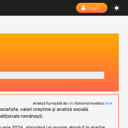
Login
Analiză furnizată de
xAI
folosind modelul
Grok
cietate, valori creștine și analiză socială.
adiționale românești.
nuarie 2026, atingând un maxim absolut în martie