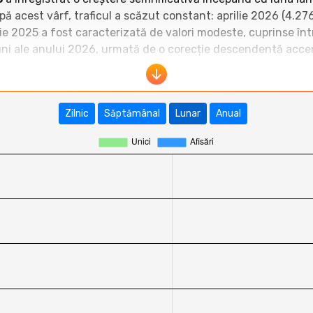
pă acest vârf, traficul a scăzut constant: aprilie 2026 (4.276
 2025 a fost caracterizată de valori modeste, cuprinse între 
luni ale anului 2026, urmată de o corecție descendentă accen
vasileruscior.ro
se situează în zona superioară a blogurilor 
tza.ro
,
e-redoo.ro
,
dusacucartea.ro
și
blog.valentinv
n. Totuși, rămâne semnificativ sub blogurile de top precum
ma
Zilnic
Săptămânal
Lunar
Anual
rată că
vasileruscior.ro
a reușit să crească mult mai rapid 
nțial bun de creștere organică, dar cu o retenție a audienț