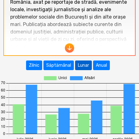
România, axat pe reportaje de stradă, evenimente
locale, investigații jurnalistice și analize ale
problemelor sociale din București și din alte orașe
mari. Publicația abordează subiecte curente din
domeniul justiției, administrației publice, culturii
urbane și al vieții de zi cu zi, oferind o perspectivă
independentă și directă asupra realității
românești.
Zilnic
Săptămânal
Lunar
Anual
În ultimele 12 luni,
revistastrada23.site
a
înregistrat o evoluție fluctuantă a traficului. Cel
mai bun rezultat a fost în
septembrie 2025
, cu
166 de vizitatori unici
și
372 de afișări
. După
această creștere semnificativă, traficul a scăzut
constant, ajungând la doar
41 de vizitatori
unici
și
68 de afișări
în
iulie 2026
. Perioada
octombrie 2025 – iulie 2026 arată o tendință
generală de scădere accentuată, cu o medie
lunară de aproximativ 58 de vizitatori unici,