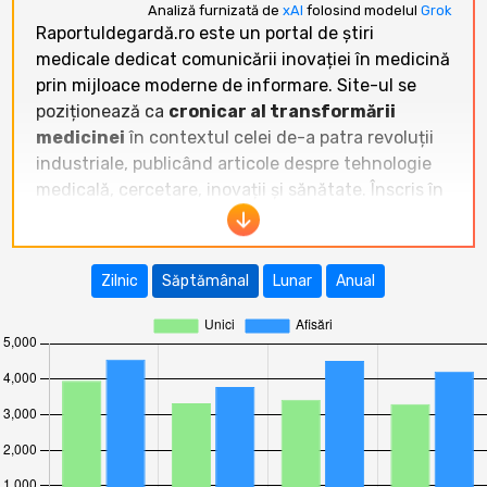
Analiză furnizată de
xAI
folosind modelul
Grok
Raportuldegardă.ro este un portal de știri
medicale dedicat comunicării inovației în medicină
prin mijloace moderne de informare. Site-ul se
poziționează ca
cronicar al transformării
medicinei
în contextul celei de-a patra revoluții
industriale, publicând articole despre tehnologie
medicală, cercetare, inovații și sănătate. Înscris în
categoria
Sănătate
, Raportuldegardă.ro oferă
conținut de specialitate atât pentru profesioniștii
din domeniu, cât și pentru publicul larg interesat
Zilnic
Săptămânal
Lunar
Anual
de evoluțiile medicale actuale.
În ultimele 12 luni,
Raportuldegardă.ro
a
înregistrat o evoluție fluctuantă a traficului. Cel
mai bun rezultat a fost în
august 2025
cu
29.939 vizitatori unici
și 43.543 afișări. Perioada
noiembrie 2025 – ianuarie 2026 a arătat valori
solide, depășind frecvent 23.000 de vizitatori