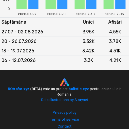
unici lunar. O scădere vizibilă a avut loc în
decembrie 2025
(14.956 vizitatori unici), urmată
de o creștere puternică în
iunie 2026
(24.872
Săptămăna
Unici
Afisări
vizitatori unici). Media lunară se situează la
aproximativ
21.500 vizitatori unici
, cu un raport
27.07 - 02.08.2026
3.95K
4.55K
afișări/vizitatori de circa 1,35, indicând un
20 - 26.07.2026
3.32K
3.78K
engagement moderat. Tendința generală este de
oscilație sezonieră
, cu vârfuri în lunile de
13 - 19.07.2026
3.42K
4.51K
toamnă și vară târzie.
06 - 12.07.2026
3.3K
4.21K
Raportat la site-urile din categoria
Sănătate
,
Raportuldegardă.ro ocupă o poziție medie. Față de
abeauty.ro
, care domină categoria cu valori
frecvent peste 35.000–100.000 afișări,
ROtrafic.xyz
(
BETA
) este un proiect
balistic.xyz
pentru online-ul din
România.
Raportuldegardă.ro înregistrează un trafic inferior,
Data illustrations by Storyset
dar mult mai stabil decât
aestet.ro
(zero trafic în
datele analizate). Comparativ cu
medicanet.ro
,
Privacy policy
care rămâne sub 2.200 vizitatori unici lunar,
Terms of service
Raportuldegardă.ro este semnificativ mai
Contact