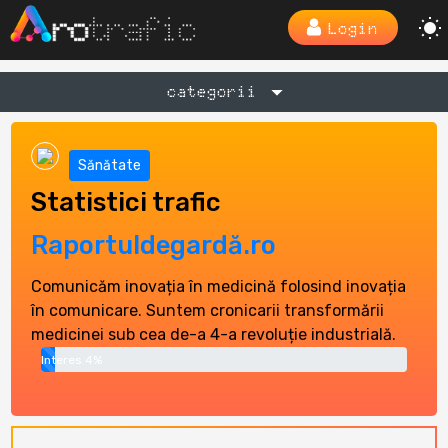
Login
categorii
Sănătate
Statistici trafic
Raportuldegardă.ro
Comunicăm inovația în medicină folosind inovația
în comunicare. Suntem cronicarii transformării
medicinei sub cea de-a 4-a revoluție industrială.
Interes 4%