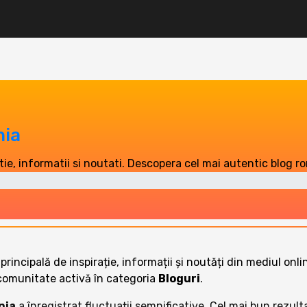
nia
tie, informatii si noutati. Descopera cel mai autentic blog 
 principală de inspirație, informații și noutăți din mediul o
comunitate activă în categoria
Bloguri
.
nia
a înregistrat fluctuații semnificative. Cel mai bun rezult