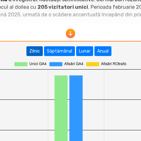
cul al doilea cu
205 vizitatori unici
. Perioada februarie 2
oamnă 2025, urmată de o scădere accentuată începând din pr
onE bLoG Romania
(
https://oneblog.ro
) se situează în zona
z.ro
și
revoblog.ro
înregistrează zeci de mii de vizitatori 
asileruscior.ro
,
aguritza.ro
,
dusacucartea.ro
sau
adri
Zilnic
Săptămânal
Lunar
Anual
LoG Romania
se află la un nivel similar cu bloguri mici pre
a din categoria Bloguri.