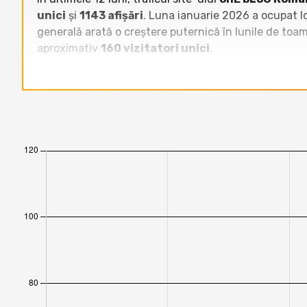
unici
și
1143 afișări
. Luna ianuarie 2026 a ocupat lo
generală arată o creștere puternică în lunile de t
aproximativ
160 vizitatori unici
.
Raportat la celelalte site-uri din categoria
Bloguri
,
precum
mariuscucu.ro
,
zonait.ro
,
www.domnuro
al site-ului analizat. Bloguri de talie medie precum
v
valori de 1.000–5.000 vizitatori unici pe lună.
onE b
o tendință de stagnare și o poziție slabă în competiți