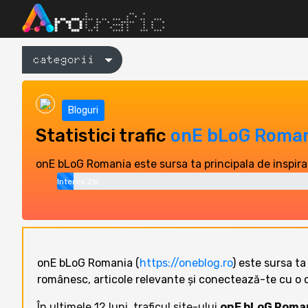
categorii
Bloguri
Statistici trafic
onE bLoG Roma
onE bLoG Romania este sursa ta principala de inspira
Interes 2%
onE bLoG Romania (
https://oneblog.ro
) este sursa ta
românesc, articole relevante și conectează-te cu o 
În ultimele 12 luni, traficul site-ului
onE bLoG Roma