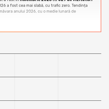
026 a fost cea mai slabă, cu trafic zero. Tendința
imăvara anului 2026, cu o medie lunară de
 inferioară a clasamentului. Site-uri dominante
lunar, fiind cu ordine de mărime peste nivelul actual
anbolocan.ro
au performanțe clar superioare, cu
cum
stancristina.com
sau
arcana.ro
, demonstrând