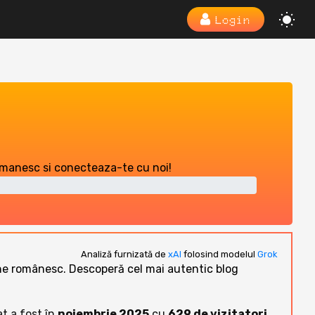
Login
romanesc si conecteaza-te cu noi!
Analiză furnizată de
xAI
folosind modelul
Grok
nline românesc. Descoperă cel mai autentic blog
at a fost în
noiembrie 2025
cu
629 de vizitatori