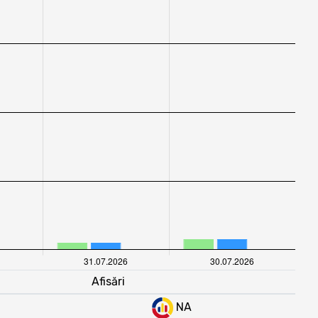
Afisări
NA