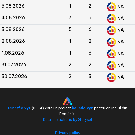
vizitatori unici), însă în
mai 2026
a fost depășit
5.08.2026
1
2
NA
semnificativ (103 vs 1014). Pe ansamblul celor 12
luni, Neurococi înregistrează o performanță medie
4.08.2026
3
5
NA
comparabilă cu fortareata-otaku.moe, alternând
3.08.2026
5
6
luni de supremație cu perioade în care este
NA
depășit. Tendința generală arată o concurență
2.08.2026
1
2
NA
strânsă între cele două site-uri, fără o dominanță
clară pe termen lung.
1.08.2026
1
6
NA
31.07.2026
2
2
NA
30.07.2026
2
3
NA
ROtrafic.xyz
(
BETA
) este un proiect
balistic.xyz
pentru online-ul din
România.
Data illustrations by Storyset
Privacy policy