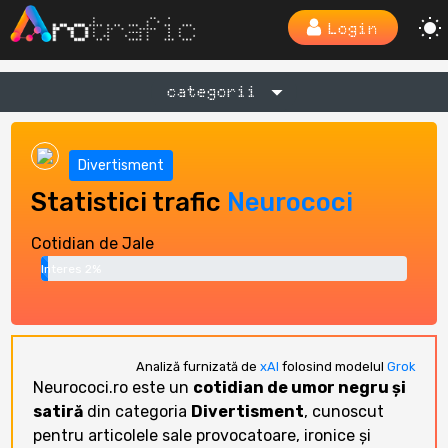
Login
categorii
Divertisment
Statistici trafic
Neurococi
Cotidian de Jale
Interes 2%
Analiză furnizată de
xAI
folosind modelul
Grok
Neurococi.ro este un
cotidian de umor negru și
satiră
din categoria
Divertisment
, cunoscut
pentru articolele sale provocatoare, ironice și