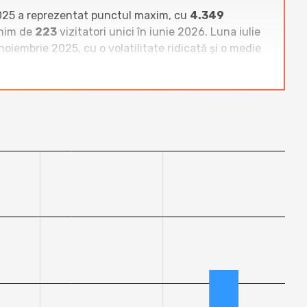
2025 a reprezentat punctul maxim, cu
4.349
inim de
223
vizitatori unici în iunie 2026. Luna iulie
oiembrie 2025, cu o volatilitate ridicată și o medie
. Site-uri dominante precum
mariuscucu.ro
,
ideri de categorie. Bloguri de dimensiune medie
 unici cât și la afișări. Evoluția
e-redoo.ro
arată o
 blogurilor similare au reușit să își mențină sau