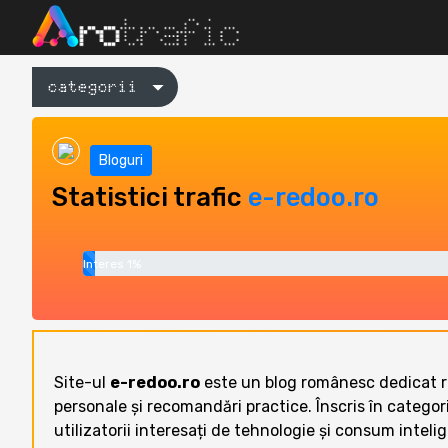
categorii
Bloguri
Statistici trafic
e-redoo.ro
Interes 1%
Site-ul
e-redoo.ro
este un blog românesc dedicat rec
personale și recomandări practice. Înscris în catego
utilizatorii interesați de tehnologie și consum inteli