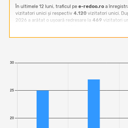
În ultimele 12 luni, traficul pe
e-redoo.ro
a înregist
vizitatori unici și respectiv
4.120
vizitatori unici. D
2026 a arătat o ușoară redresare la
469
vizitatori u
lunară de aproximativ
1.600
vizitatori unici.
Raportat la celelalte site-uri din categoria
Bloguri
,
zonait.ro
,
www.domnuroz.ro
sau
revoblog.ro
înr
precum
vasileruscior.ro
,
aguritza.ro
sau
adrian
tendință de stagnare și pierdere de teren
față d
chiar să își crească traficul, în timp ce e-redoo.ro a