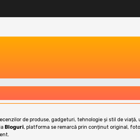
enzilor de produse, gadgeturi, tehnologie și stil de viață, u
ria
Bloguri
, platforma se remarcă prin conținut original, fotog
gent.