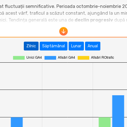
rat fluctuații semnificative. Perioada octombrie-noiembrie 
upă acest vârf, traficul a scăzut constant, ajungând la un m
nici. Tendința generală este una de
declin progresiv
după n
e-redoo.ro
se situează în zona inferioară a clasamentului
egistrează zeci de mii de vizitatori unici lunar, fiind clar l
Zilnic
Săptămânal
Lunar
Anual
bolocan.ro
depășesc constant
e-redoo.ro
atât la vizitatori
e competiție, mai ales după noiembrie 2025, când majoritatea
 intrat pe o pantă descendentă clară.