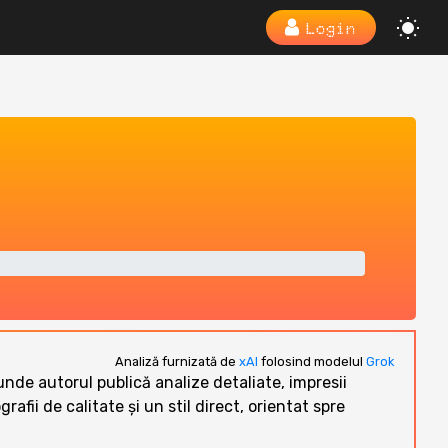
Login
Analiză furnizată de
xAI
folosind modelul
Grok
nde autorul publică analize detaliate, impresii
rafii de calitate și un stil direct, orientat spre