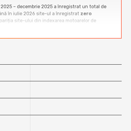
 2025 – decembrie 2025 a înregistrat un total de
ă în iulie 2026 site-ul a înregistrat
zero
spariția site-ului din indexarea motoarelor de
 ca
www.bf.ro
(peste 20.000–35.000 vizitatori
0 vizitatori unici/lună) înregistrează volume de
de la un trafic deja mic în 2025 la absență totală în
etă de vizibilitate și relevanță în nișa de afiliere.