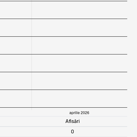
Afisări
0