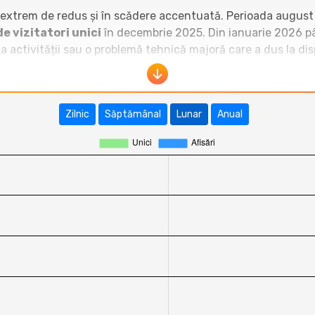
 extrem de redus și în scădere accentuată. Perioada august
de vizitatori unici
în decembrie 2025. Din ianuarie 2026 pân
 a activității sau o problemă tehnică majoră care a dus la di
Deco Stil se situează pe ultimul loc ca performanță. Site-uri
tatori unici/lună) sau
www.descoperabuzaul.ro
(400–1.30
Zilnic
Săptămânal
Lunar
Anual
tru
https://decostil.ro
este negativă și dramatică, trecând 
ine sau chiar crește traficul, ceea ce indică o pierdere compl