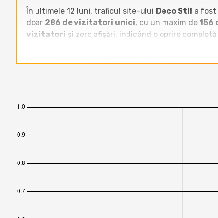
În ultimele 12 luni, traficul site-ului
Deco Stil
a fost
doar
286 de vizitatori unici
, cu un maxim de
156 
vizitatori
și zero afișări, indicând o oprire completă
căutare.
Raportat la celelalte site-uri din categoria
Afiliere
, 
unici/lună),
www.cesaicumpar.ro
(1.200–4.600 vizi
trafic de zeci sau sute de ori mai mari. Tendința pen
2026, în timp ce competiția din aceeași categorie menț