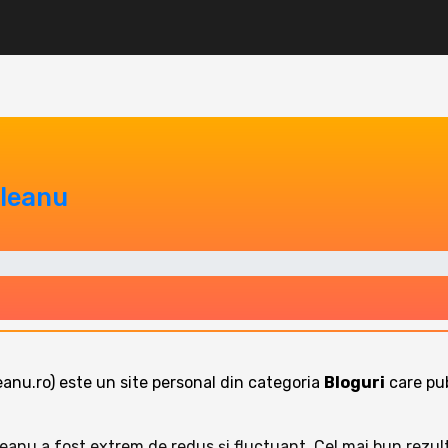
ăleanu
eanu.ro) este un site personal din categoria
Bloguri
care pub
Văleanu a fost extrem de redus și fluctuant. Cel mai bun rezul