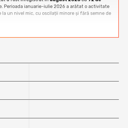
. Perioada ianuarie-iulie 2026 a arătat o activitate
la un nivel mic, cu oscilații minore și fără semne de
mici bloguri analizate. Site-uri ca
mariuscucu.ro
,
rdine de mărime peste acesta. Bloguri medii precum
tori lunar, în timp ce Blog Valentin Văleanu rămâne la
se poziționeze competitiv și se află în coada