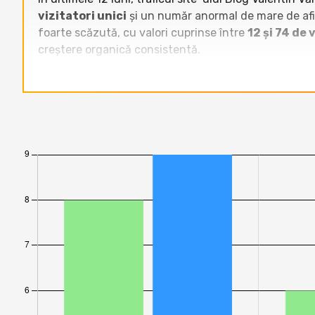
vizitatori unici
și un număr anormal de mare de afiș
foarte scăzută, cu valori cuprinse între
12 și 74 de 
creștere organică consistentă.
Raportat la celelalte site-uri din categoria
Bloguri
,
zonait.ro
,
www.domnuroz.ro
sau
revoblog.ro
înr
vasileruscior.ro
,
aguritza.ro
,
dusacucartea.ro
valori de sub
100 de vizitatori unici
în majoritatea 
clasamentului blogurilor românești analizate, fără 