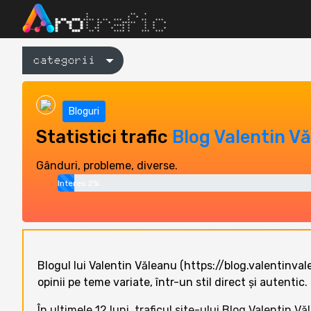
categorii
Bloguri
Statistici trafic
Blog Valentin V
Gânduri, probleme, diverse.
Interes 2%
Blogul lui Valentin Văleanu (https://blog.valentinval
opinii pe teme variate, într-un stil direct și autentic.
În ultimele 12 luni, traficul site-ului Blog Valentin 