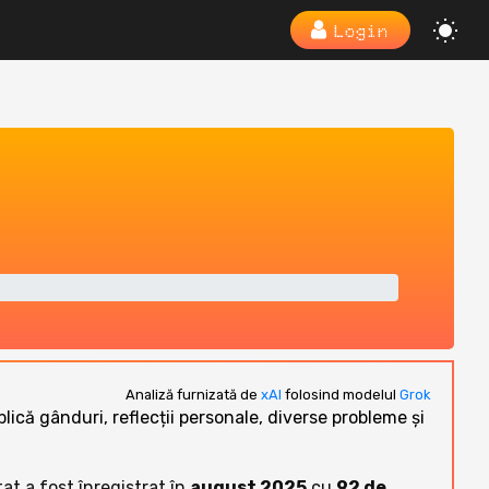
Login
Analiză furnizată de
xAI
folosind modelul
Grok
lică gânduri, reflecții personale, diverse probleme și
tat a fost înregistrat în
august 2025
cu
92 de