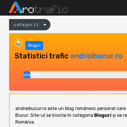
categorii
Bloguri
Statistici trafic
andreibucur.ro
Interes 2%
andreibucur.ro este un blog românesc personal care a
Bucur. Site-ul se înscrie în categoria
Bloguri
și se r
România.