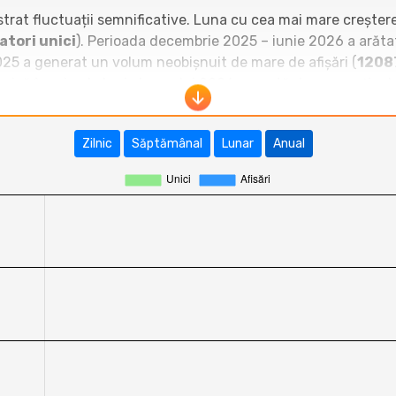
gistrat fluctuații semnificative. Luna cu cea mai mare creșter
atori unici
). Perioada decembrie 2025 – iunie 2026 a arăta
2025 a generat un volum neobișnuit de mare de afișări (
1208
nică în primele luni ale anului 2026, urmată de o corecție de
 andreibucur.ro ocupă o poziție medie spre inferioară. Site
i de mii de vizitatori lunar, fiind clar lideri de categorie. 
Zilnic
Săptămânal
Lunar
Anual
mult sub performanța blogurilor medii precum
vasileruscio
ată că andreibucur.ro a reușit să depășească constant bloguri
at o creștere suficient de consistentă pentru a se apropia d
de un trafic organic stabil comparativ cu blogurile de top d