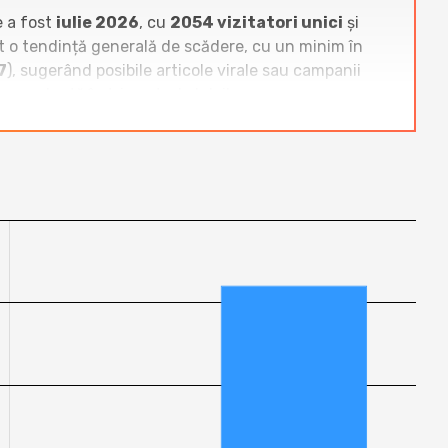
e a fost
iulie 2026
, cu
2054 vizitatori unici
și
t o tendință generală de scădere, cu un minim în
7
), sugerând posibile articole virale sau campanii
scendentă în trimestrul al doilea.
-uri dominante precum
mariuscucu.ro
,
zonait.ro
,
andreibucur.ro se situează peste bloguri mici precum
r.ro
,
aguritza.ro
,
dusacucartea.ro
sau
 inactive sau foarte mici (ex: stefaniamanolachi.ro,
e competitorii medii din nișă. Evoluția sa rămâne
in categoria
Bloguri
.