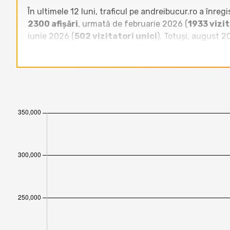
În ultimele 12 luni, traficul pe andreibucur.ro a înre
2300 afișări
, urmată de februarie 2026 (
1933 vizit
iunie 2026 (
502 vizitatori unici
). Totuși, august 
temporare. Tendința generală indică o creștere puter
Raportat la celelalte site-uri din categoria
Bloguri
,
www.domnuroz.ro
și
revoblog.ro
înregistrează zec
grig.blog
,
oneblog.ro
sau
arcana.ro
, dar rămâne 
adrianbolocan.ro
. Tendința pe ultimele 12 luni ar
www.opiniifulger.ro, ebogdan.ro), însă nu a demonstr
dependentă de conținutul episodic, fără a beneficia 