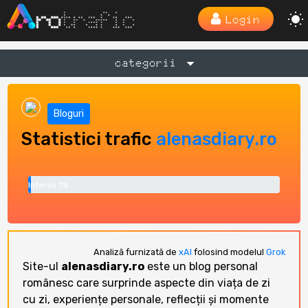
Login
categorii
Bloguri
Statistici trafic
alenasdiary.ro
Interes 1%
Analiză furnizată de
xAI
folosind modelul
Grok
Site-ul
alenasdiary.ro
este un blog personal
românesc care surprinde aspecte din viața de zi
cu zi, experiențe personale, reflecții și momente