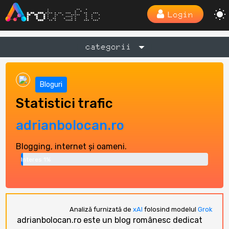
Login
categorii
Bloguri
Statistici trafic
adrianbolocan.ro
Blogging, internet și oameni.
Interes 1%
Analiză furnizată de
xAI
folosind modelul
Grok
adrianbolocan.ro este un blog românesc dedicat