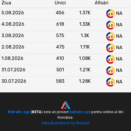
clar concurența directă. Față de
Ziua
Unici
Afisări
Raportuldegarda.ro
, abeauty.ro înregistrează
5.08.2026
456
1.37K
NA
volume similare sau superioare de vizitatori unici
în majoritatea lunilor, iar în noiembrie 2025 l-a
4.08.2026
618
1.33K
NA
depășit clar (36.900 față de 28.512). Site-ul
3.08.2026
575
1.3K
aestet.ro
nu înregistrează trafic vizibil în această
NA
perioadă, iar
medicanet.ro
rămâne mult în urmă
2.08.2026
475
1.11K
NA
cu valori sub 2.200 vizitatori unici lunar. Tendința
generală arată că
abeauty.ro
își consolidează
1.08.2026
410
1.08K
NA
poziția de lider în nișa clinicilor de estetică
31.07.2026
501
1.21K
NA
medicală din România, menținând un avantaj
competitiv clar față de celelalte site-uri din
30.07.2026
583
1.28K
NA
categoria Sănătate.
ROtrafic.xyz
(
BETA
) este un proiect
balistic.xyz
pentru online-ul din
România.
Data illustrations by Storyset