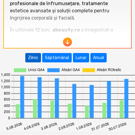
profesionale de înfrumusețare, tratamente
estetice avansate și soluții complete pentru
îngrijirea corporală și facială.
În ultimele 12 luni,
abeauty.ro
a înregistrat o
evoluție fluctuantă a traficului. Cel mai înalt nivel
a fost atins în
noiembrie 2025
cu
36.900
vizitatori unici
și peste 102.000 afișări. Perioada
Zilnic
Săptămânal
Lunar
Anual
ianuarie-iulie 2026 a arătat o stabilizare între
15.000 și 20.000 vizitatori unici lunar, cu o ușoară
creștere în ianuarie 2026 (20.024 vizitatori).
Traficul a scăzut semnificativ față de vârfurile din
toamna anului 2025, dar s-a menținut constant în
prima jumătate a anului 2026, indicând o
audiență fidelă și un interes susținut pentru
serviciile de estetică.
Raportat la site-urile din categoria
Sănătate
,
abeauty.ro
ocupă o poziție dominantă, depășind