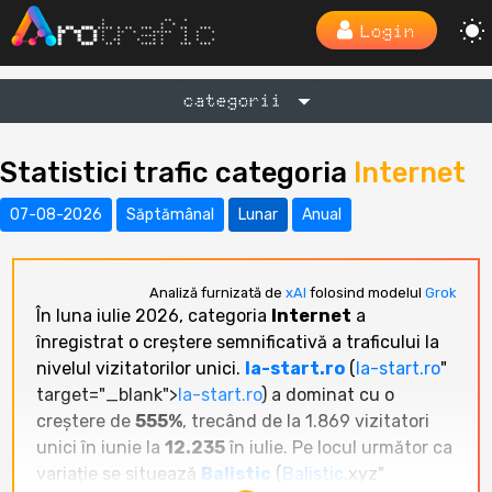
Login
categorii
Statistici trafic categoria
Internet
07-08-2026
Săptămânal
Lunar
Anual
Analiză furnizată de
xAI
folosind modelul
Grok
În luna iulie 2026, categoria
Internet
a
înregistrat o creștere semnificativă a traficului la
nivelul vizitatorilor unici.
la-start.ro
(
la-start.ro
"
target="_blank">
la-start.ro
) a dominat cu o
creștere de
555%
, trecând de la 1.869 vizitatori
unici în iunie la
12.235
în iulie. Pe locul următor ca
variație se situează
Balistic
(
Balistic
.xyz"