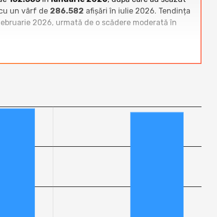
, cu un vârf de
286.582
afișări în iulie 2026. Tendința
n februarie 2026, urmată de o scădere moderată în
it clar de marii jucători precum
gadget.ro
(peste
0 vizitatori unici). Totuși, techzilla.ro domină
hstart.ro
,
iSay.ro
și
powershell.ro
. Tendința pe
lea-cinilea cel mai vizitat site tech din România, cu