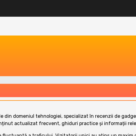
le din domeniul tehnologiei, specializat în recenzii de gadget
nținut actualizat frecvent, ghiduri practice și informații re
ție fluctuantă a traficului. Vizitatorii unici au atins un maxim