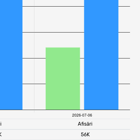
i
Afisări
K
56K