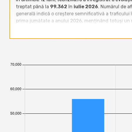
treptat până la
99.362
în
iulie 2026
. Numărul de af
generală indică o creștere semnificativă a traficulu
prima jumătate a anului 2026, menținând totuși un 
Raportat la celelalte site-uri din categoria
Tehnolog
500.000 vizitatori unici lunar),
mobilissimo.ro
(pest
categoric concurența directă, depășind constant si
ultimele 12 luni arată o creștere a distanței față de 
un trafic stabil și superior majorității competitorilor d