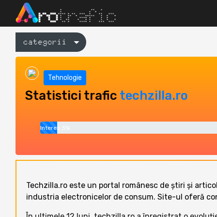
categorii
Tehnologie
Statistici trafic
techzilla.ro
Interes 3%
Techzilla.ro este un portal românesc de știri și artico
industria electronicelor de consum. Site-ul oferă co
În ultimele 12 luni, techzilla.ro a înregistrat o evolu