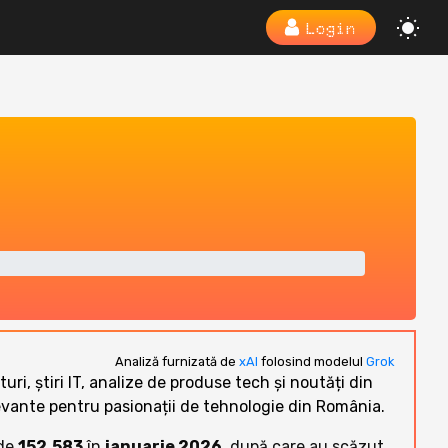
Login
Analiză furnizată de
xAI
folosind modelul
Grok
uri, știri IT, analize de produse tech și noutăți din
levante pentru pasionații de tehnologie din România.
 de
152.583
în
ianuarie 2026
, după care au scăzut