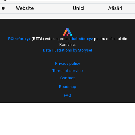
#
Website
Unici
Afisări
ROtrafic.xyz
(
BETA
) este un proiect
balistic.xyz
pentru online-ul din
România.
Data illustrations by Storyset
Privacy policy
Terms of service
Contact
Roadmap
FAQ