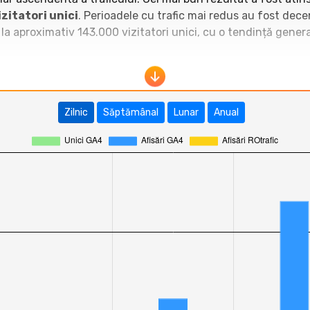
zitatori unici
. Perioadele cu trafic mai redus au fost dec
 la aproximativ 143.000 vizitatori unici, cu o tendință gene
, zonait.ro se poziționează constant ca unul dintre cele mai v
oblog.ro
,
www.domnuroz.ro
sau
vasileruscior.ro
, situâ
x:
adrianbolocan.ro
,
andreibucur.ro
,
aguritza.ro
), zona
Zilnic
Săptămânal
Lunar
Anual
inare și consolidare a poziției de top blog românesc în ulti