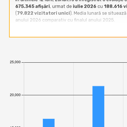
675.345 afișări
, urmat de
iulie 2026
cu
188.616 vi
(
79.822 vizitatori unici
). Media lunară se situează
anului 2026 comparativ cu finalul anului 2025.
Raportat la celelalte site-uri din categoria „Bloguri”
depășește clar site-uri precum
mariuscucu.ro
,
rev
unici. Față de bloguri medii din aceeași categorie (e
vizitatori lunar, demonstrând o tendință clară de dom