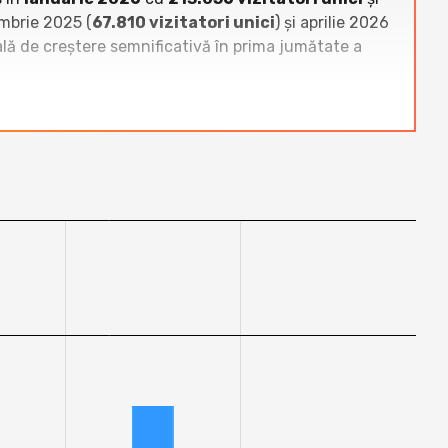
embrie 2025 (
67.810 vizitatori unici
) și aprilie 2026
rală de creștere semnificativă în prima jumătate a
izitate bloguri românești. În majoritatea lunilor
ndu-se frecvent pe locul 1 sau 2 la nivel de vizitatori
it.ro înregistrează de 5 până la 20 de ori mai mulți
mul an.