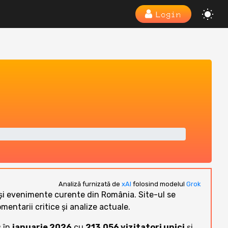
Login
Analiză furnizată de
xAI
folosind modelul
Grok
că și evenimente curente din România. Site-ul se
entarii critice și analize actuale.
s în
ianuarie 2026
cu
213.056 vizitatori unici
și