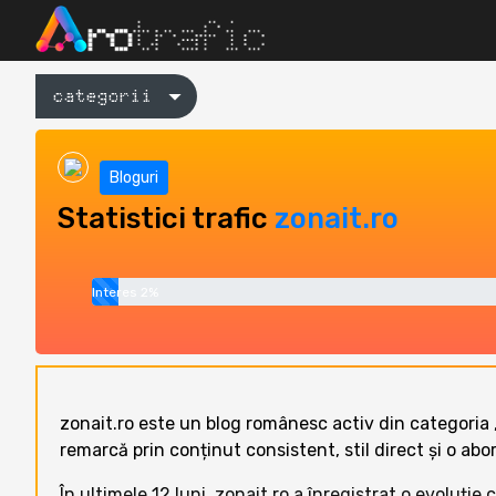
categorii
Bloguri
Statistici trafic
zonait.ro
Interes 2%
zonait.ro este un blog românesc activ din categoria „
remarcă prin conținut consistent, stil direct și o ab
În ultimele 12 luni, zonait.ro a înregistrat o evoluție