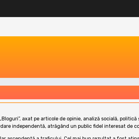
Bloguri”, axat pe articole de opinie, analiză socială, politi
ordare independentă, atrăgând un public fidel interesat de com
 clar ascendentă a traficului. Cel mai bun rezultat a fost atin