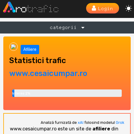
Login
categorii
Afiliere
Statistici trafic
www.cesaicumpar.ro
Interes 2%
Analiză furnizată de
xAI
folosind modelul
Grok
www.cesaicumpar.ro este un site de
afiliere
din