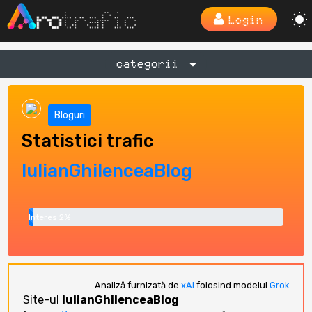
Login
categorii
Bloguri
Statistici trafic
IulianGhilenceaBlog
Interes 2%
Analiză furnizată de
xAI
folosind modelul
Grok
Site-ul
IulianGhilenceaBlog